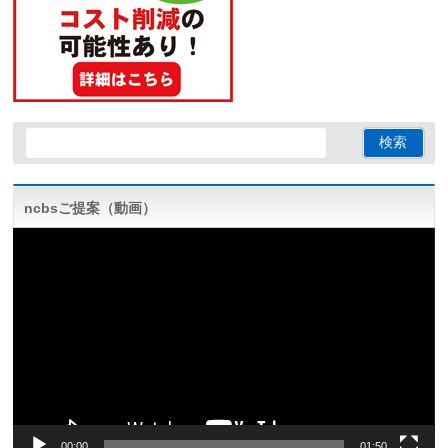
ncbsご提案（動画）
動
画
プ
レ
ー
ヤ
ー
00:00
01:50