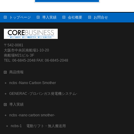
トップページ
導入実績
会社概要
お問合せ
〒542-0081
大阪市中央区南船場1-10-20
南船場M21ビル 3F
TEL: 06-6845-2048 FAX: 06-6845-2048
商品情報
ncbs -Nano Carbon Smother
GENERAC -プロパンガス発電機システム-
導入実績
ncbs -nano carbon smother-
ncbs-1 電動リフト・無人搬送用