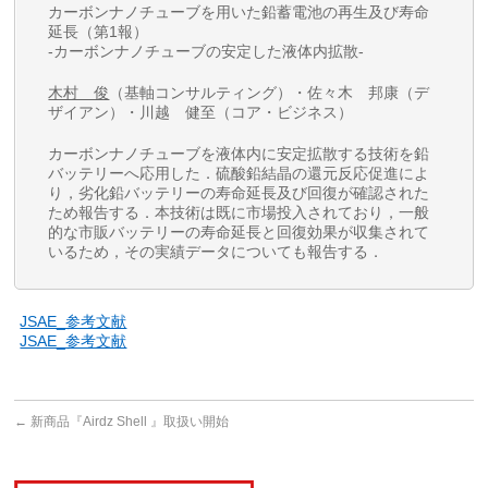
カーボンナノチューブを用いた鉛蓄電池の再生及び寿命
延長（第1報）
-カーボンナノチューブの安定した液体内拡散-
木村 俊
（基軸コンサルティング）・佐々木 邦康（デ
ザイアン）・川越 健至（コア・ビジネス）
カーボンナノチューブを液体内に安定拡散する技術を鉛
バッテリーへ応用した．硫酸鉛結晶の還元反応促進によ
り，劣化鉛バッテリーの寿命延長及び回復が確認された
ため報告する．本技術は既に市場投入されており，一般
的な市販バッテリーの寿命延長と回復効果が収集されて
いるため，その実績データについても報告する．
JSAE_参考文献
JSAE_参考文献
←
新商品『Airdz Shell 』取扱い開始