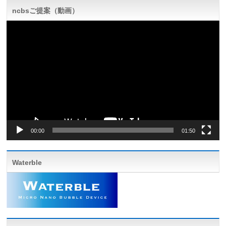
ncbsご提案（動画）
動
画
プ
レ
ー
ヤ
ー
00:00
01:50
Waterble