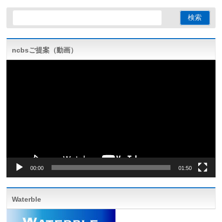
ncbsご提案（動画）
動
画
プ
レ
ー
ヤ
ー
00:00
01:50
Waterble